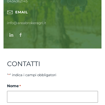
0434362145
EMAIL
info@areabrokeragri.it
CONTATTI
"
" indica i campi obbligatori
*
Nome
*