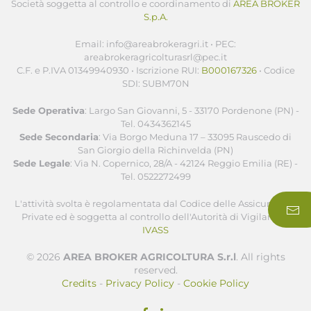
Società soggetta al controllo e coordinamento di
AREA BROKER
S.p.A.
Email: info@areabrokeragri.it • PEC:
areabrokeragricolturasrl@pec.it
C.F. e P.IVA 01349940930 • Iscrizione RUI:
B000167326
• Codice
SDI: SUBM70N
Sede Operativa
: Largo San Giovanni, 5 - 33170 Pordenone (PN) -
Tel. 0434362145
Sede Secondaria
: Via Borgo Meduna 17 – 33095 Rauscedo di
San Giorgio della Richinvelda (PN)
Sede Legale
: Via N. Copernico, 28/A - 42124 Reggio Emilia (RE) -
Tel. 0522272499
L'attività svolta è regolamentata dal Codice delle Assicurazioni
Private ed è soggetta al controllo dell'Autorità di Vigilanza -
IVASS
©
2026
AREA BROKER AGRICOLTURA S.r.l
. All rights
reserved.
Credits
-
Privacy Policy
-
Cookie Policy